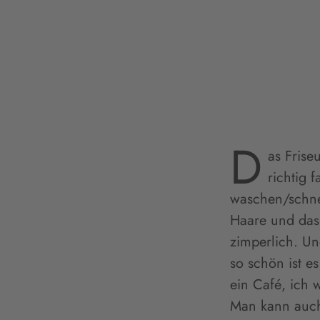
D
as Frise
richtig 
waschen/schnei
Haare und das 
zimperlich. Un
so schön ist e
ein Café, ich
Man kann auch