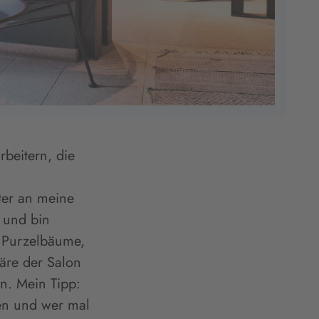
rbeitern, die
ter an meine
e und bin
t Purzelbäume,
Wäre der Salon
n. Mein Tipp:
en und wer mal