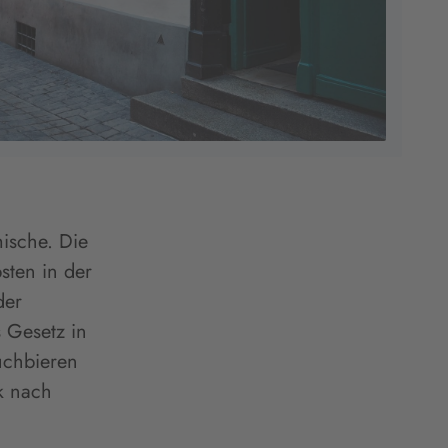
ische. Die
sten in der
der
 Gesetz in
uchbieren
k nach