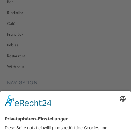
Bar
Bierkeller
Café
Frühstück
Imbiss
Restaurant
Wirtshaus
NAVIGATION
Home
Essen & Trinken
Shopping
Stadtleben