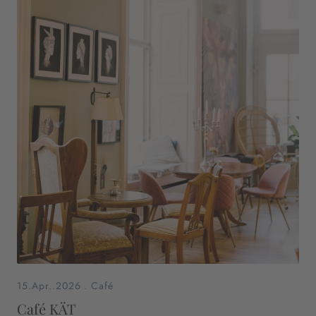
15.Apr..2026
.
Café
Café KÄT