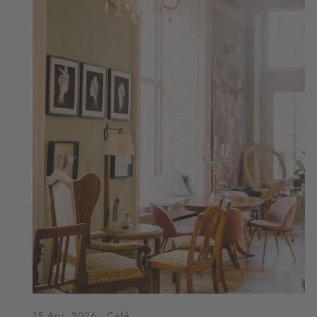
15.Apr..2026
.
Café