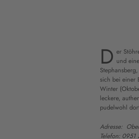
D
er Stöhr
und eine
Stephansberg,
sich bei einer
Winter (Oktob
leckere, authe
pudelwohl dort
Adresse: Ober
Telefon:
0951 