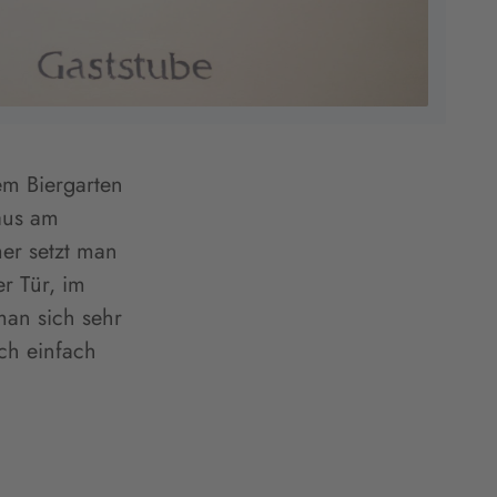
ßem Biergarten
haus am
er setzt man
er Tür, im
an sich sehr
ich einfach