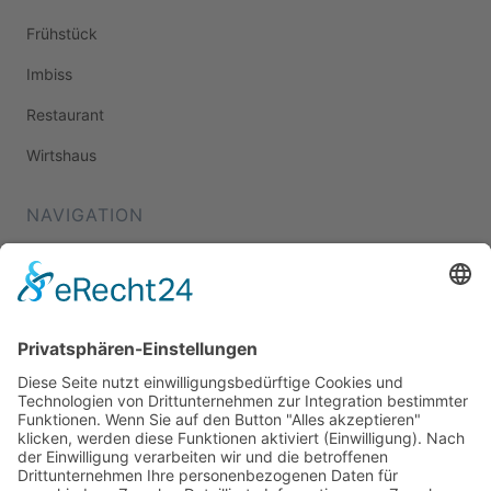
Frühstück
Imbiss
Restaurant
Wirtshaus
NAVIGATION
Home
Essen & Trinken
Shopping
Stadtleben
Veranstaltungen
Shop