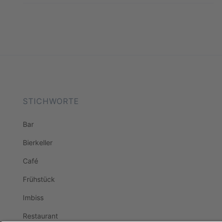
STICHWORTE
Bar
Bierkeller
Café
Frühstück
Imbiss
Restaurant