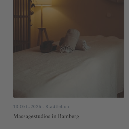
13.Okt..2025
.
Stadtleben
Massagestudios in Bamberg