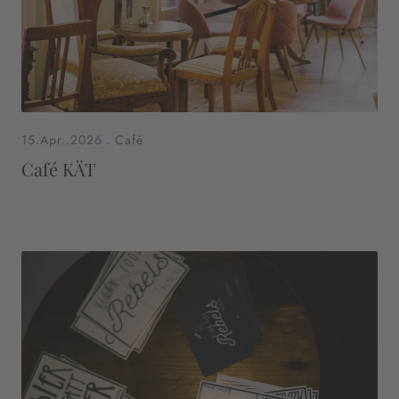
15.Apr..2026
.
Café
Café KÄT