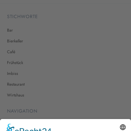
STICHWORTE
Bar
Bierkeller
Café
Frühstück
Imbiss
Restaurant
Wirtshaus
NAVIGATION
Home