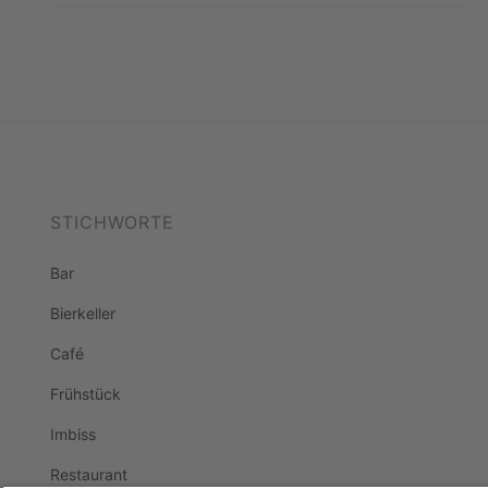
STICHWORTE
Bar
Bierkeller
Café
Frühstück
Imbiss
Restaurant